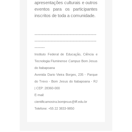
apresentações culturais e outros
eventos para os participantes
inscritos de toda a comunidade.
------------------------------------------
------------------------------------------
-------
Instituto Federal de Educação, Ciência e
Tecnologia Fluminense
Campus
Bom Jesus
do Itabapoana
Avenida Dario Vieira Borges, 235 - Parque
do Trevo - Bom Jesus do Itabapoana - RJ
| CEP: 28360-000
E-mail:
cientificamostra.bomjesus@iff.edu.br
Telefone: +55 22 3833-9850