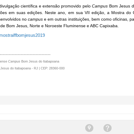
ivulgação científica e extensão promovido pelo
Campus
Bom Jesus do
ções em suas edições. Neste ano, em sua VII edição, a Mostra do
senvolvidos no
c
ampus
e em outras instituições, bem como oficinas, pa
de de Bom Jesus, Norte e Noroeste Fluminense e ABC Capixaba.
/mostraiffbomjesus2019
----------------------------------
inense
Campus
Bom Jesus do Itabapoana
m Jesus do Itabapoana - RJ | CEP: 28360-000