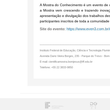
A Mostra do Conhecimento é um evento de d
a Mostra vem crescendo e trazendo inova
apresentação e divulgação dos trabalhos de
participantes inscritos de toda a comunida
Site do evento:
https://www.even3.com.br
---------------------------------------------------------
Instituto Federal de Educação, Ciência e Tecnologia Flum
Avenida Dario Vieira Borges, 235 - Parque do Trevo - Bo
E-mail: cientificamostra.bomjesus@iff.edu.br
Telefone: +55 22 3833-9850